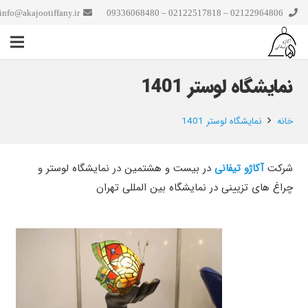
info@akajootiffany.ir
02122964806 – 02122517818 – 09336068480
نمایشگاه لوستر 1401
خانه
نمایشگاه لوستر 1401
شرکت
آکاژو تیفانی
در بیست و هشتمین در نمایشگاه لوستر و
چراغ های تزیینی در نمایشگاه بین المللی تهران