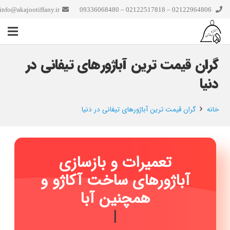
info@akajootiffany.ir
02122964806 – 02122517818 – 09336068480
گران قیمت ترین آباژورهای تیفانی در
دنیا
خانه
گران قیمت ترین آباژورهای تیفانی در دنیا
تعمیرات و بازسازی
آباژورهای ساخت آکاژو و
همچنین آباژو
|