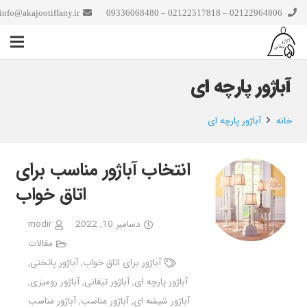
info@akajootiffany.ir
02122964806 – 02122517818 – 09336068480
آباژور پارچه ای
خانه
آباژور پارچه ای
انتخاب آباژور مناسب برای
اتاق خواب
دسامبر 10, 2022
modir
مقالات
آباژور برای اتاق خواب
,
آباژور پاتختی
,
آباژور پارچه ای
,
آباژور تیفانی
,
آباژور رومیزی
,
آباژور شیشه ای
,
آباژور مناسب
,
آباژور مناسب