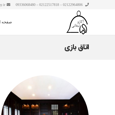
y.ir
02122964806 – 02122517818 – 09336068480
صفحه ا
اتاق بازی