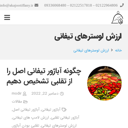
info@akajootiffany.ir
02122964806 – 02122517818 – 09336068480
ارزش لوسترهای تیفانی
خانه
ارزش لوسترهای تیفانی
چگونه آباژور تیفانی اصل را
از تقلبی تشخیص دهیم
دسامبر 22, 2022
modir
مقالات
آباژور تیفانی
,
آباژور تیفانی اصل
,
آباژور تیفانی تقلبی
,
ارزش لامپ های تیفانی
,
ارزش لوسترهای تیفانی
,
تقلبی بودن آباژور
,