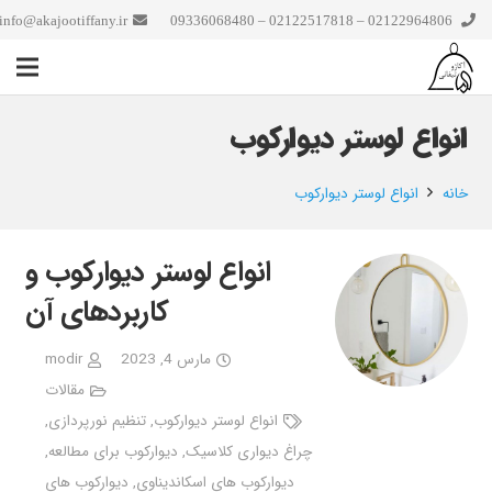
info@akajootiffany.ir
02122964806 – 02122517818 – 09336068480
انواع لوستر دیوارکوب
خانه
انواع لوستر دیوارکوب
انواع لوستر دیوارکوب و
کاربردهای آن
مارس 4, 2023
modir
مقالات
انواع لوستر دیوارکوب
,
تنظیم نورپردازی
,
چراغ دیواری کلاسیک
,
دیوارکوب برای مطالعه
,
دیوارکوب های اسکاندیناوی
,
دیوارکوب های