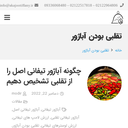
info@akajootiffany.ir
02122964806 – 02122517818 – 09336068480
تقلبی بودن آباژور
خانه
تقلبی بودن آباژور
چگونه آباژور تیفانی اصل را
از تقلبی تشخیص دهیم
دسامبر 22, 2022
modir
مقالات
آباژور تیفانی
,
آباژور تیفانی اصل
,
آباژور تیفانی تقلبی
,
ارزش لامپ های تیفانی
,
ارزش لوسترهای تیفانی
,
تقلبی بودن آباژور
,