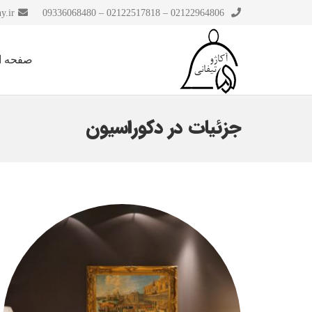
y.ir
02122964806 – 02122517818 – 09336068480
صفحه ا
جزئیات در دکوراسیون