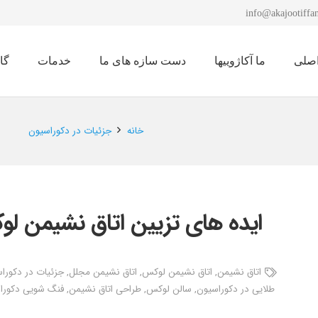
info@akajootiffan
صلی
ما آکاژوییها
دست سازه های ما
خدمات
گا
نمایشگاه لوستر 1401
خانه
جزئیات در دکوراسیون
ایده های تزیین اتاق نشیمن لو
اتاق نشیمن
,
اتاق نشیمن لوکس
,
اتاق نشیمن مجلل
,
جزئیات در دکورا
طلایی در دکوراسیون
,
سالن لوکس
,
طراحی اتاق نشیمن
,
فنگ شویی دکورا