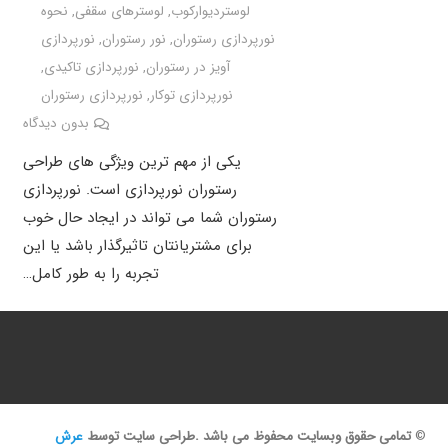
لوستردیوارکوب
,
لوسترهای سقفی
,
نحوه
نورپردازی رستوران
,
نور رستوران
,
نورپردازی
آویز در رستوران
,
نورپردازی تاکیدی
,
نورپردازی توکار
,
نورپردازی رستوران
بدون دیدگاه
یکی از مهم ترین ویژگی های طراحی
رستوران نورپردازی است. نورپردازی
رستوران شما می تواند در ایجاد حال خوب
برای مشتریانتان تاثیرگذار باشد یا این
تجربه را به طور کامل…
©
تمامی حقوق وبسایت محفوظ می باشد .طراحی سایت توسط
عرش