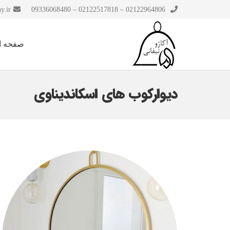
y.ir
02122964806 – 02122517818 – 09336068480
صفحه ا
دیوارکوب های اسکاندیناوی