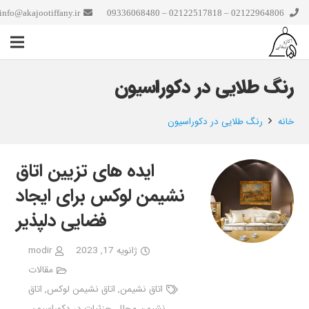
info@akajootiffany.ir
02122964806 – 02122517818 – 09336068480
رنگ طلایی در دکوراسیون
خانه
رنگ طلایی در دکوراسیون
ایده های تزیین اتاق
نشیمن لوکس برای ایجاد
فضایی دلپذیر
ژانویه 17, 2023
modir
مقالات
اتاق نشیمن
,
اتاق نشیمن لوکس
,
اتاق
نشیمن مجلل
,
جزئیات در دکوراسیون
,