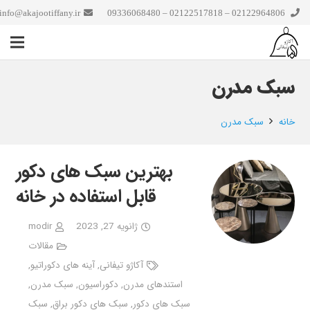
info@akajootiffany.ir
02122964806 – 02122517818 – 09336068480
سبک مدرن
خانه
سبک مدرن
بهترین سبک های دکور
قابل استفاده در خانه
ژانویه 27, 2023
modir
مقالات
آکاژو تیفانی
,
آینه های دکوراتیو
,
استندهای مدرن
,
دکوراسیون
,
سبک مدرن
,
سبک های دکور
,
سبک های دکور براق
,
سبک