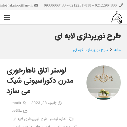
info@akajootiffany.ir
02122964806 – 02122517818 – 09336068480
طرح نورپردازی لایه ای
خانه
طرح نورپردازی لایه ای
لوستر اتاق ناهارخوری
مدرن دکوراسیونی شیک
می سازد
ژانویه 28, 2023
modir
مقالات
اندازه لوستر
,
طرح نورپردازی لایه ای
,
لامپ های لوستر
,
لامپ های هالوژن
,
لوستر