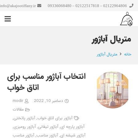
info@akajootiffany.ir
02122964806 – 02122517818 – 09336068480
متریال آباژور
خانه
متریال آباژور
انتخاب آباژور مناسب برای
اتاق خواب
دسامبر 10, 2022
modir
مقالات
آباژور برای اتاق خواب
,
آباژور پاتختی
,
آباژور پارچه ای
,
آباژور تیفانی
,
آباژور رومیزی
,
آباژور شیشه ای
,
آباژور مناسب
,
آباژور مناسب