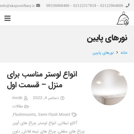
info@akajootiffany.ir
02122964806 – 02122517818 – 09336068480
نورهای پایین
خانه
نورهای پایین
انواع لوستر مناسب برای
منزل – قسمت اول
دسامبر 4, 2022
modir
مقالات
,
Flushmounts
,
Semi Flush Mount
آکاژو تیفانی
,
انواع لوستر
,
چراغ های آویز
,
چراغ های سقفی
,
چراغ های نیمه فلاش
,
داون