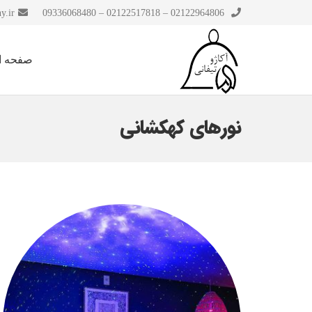
y.ir
02122964806 – 02122517818 – 09336068480
صفحه ا
نورهای کهکشانی