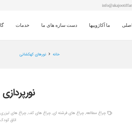
info@akajootiffan
صلی
ما آکاژوییها
دست سازه های ما
خدمات
گا
نمایشگاه لوستر 1401
خانه
نورهای کهکشانی
نورپردازی 
چراغ مطالعه
,
چراغ های فرشته ای
,
چراغ های کف
,
چراغ های لیزری 
اتاق کودک