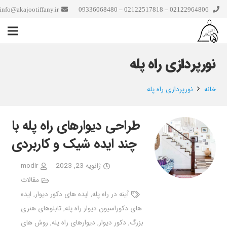
info@akajootiffany.ir
02122964806 – 02122517818 – 09336068480
نورپردازی راه پله
خانه
نورپردازی راه پله
طراحی دیوارهای راه پله با
چند ایده شیک و کاربردی
ژانویه 23, 2023
modir
مقالات
آینه در راه پله
,
ایده های دکور دیوار
,
ایده
های دکوراسیون دیوار راه پله
,
تابلوهای هنری
بزرگ
,
دکور دیوار
,
دیوارهای راه پله
,
روش های