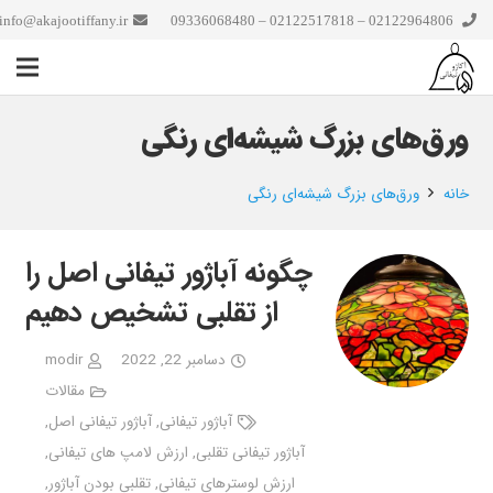
info@akajootiffany.ir
02122964806 – 02122517818 – 09336068480
ورق‌های بزرگ شیشه‌ای رنگی
خانه
ورق‌های بزرگ شیشه‌ای رنگی
چگونه آباژور تیفانی اصل را
از تقلبی تشخیص دهیم
دسامبر 22, 2022
modir
مقالات
آباژور تیفانی
,
آباژور تیفانی اصل
,
آباژور تیفانی تقلبی
,
ارزش لامپ های تیفانی
,
ارزش لوسترهای تیفانی
,
تقلبی بودن آباژور
,