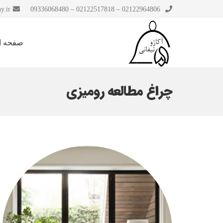
y.ir
02122964806 – 02122517818 – 09336068480
صفحه ا
چراغ مطالعه رومیزی