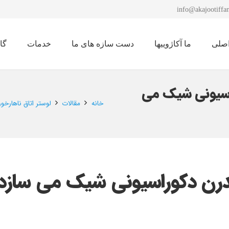
info@akajootiffan
صلی
ما آکاژوییها
دست سازه های ما
خدمات
گا
نمایشگاه لوستر 1401
راسیونی شیک می
خانه
مقالات
لوستر اتاق ناهارخ
مدرن دکوراسیونی شیک می سازد