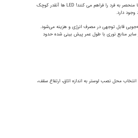
حتی بهتر از آن – برخی از طراحان در حال حاضر طراحی با LED را ترجیح می دهند، فقط به این دلیل که آنها فرصت های طراحی واقعا منحصر به فرد را فراهم می کنند! LED ها آنقدر کوچک
وجود دارد.
 اشاره کرد که منجر به صرفه‌جویی قابل توجهی در مصرف انرژی و هزینه می‌شود.
 لامپ های هالوژن کار می کنند در حالی که 1/5 انرژی مصرف می کنند. LED ها همچنین از سایر منابع نوری با طول عمر پیش بینی شده حدود
 انتخاب محل نصب لوستر به اندازه اتاق، ارتفاع سقف،