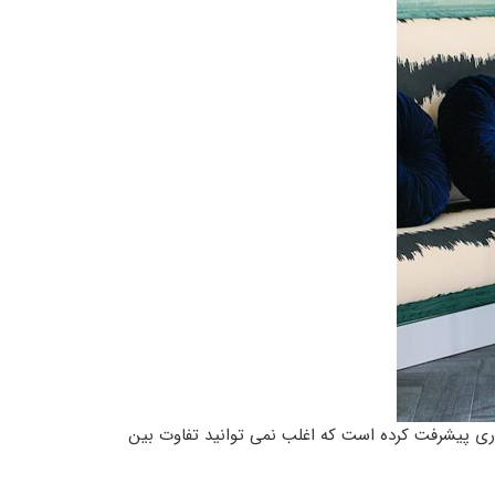
ولیدکنندگان نورپردازی معاصر هر روز با لوسترهای LED جدید و باورنکردنی بیرون می آیند. فناوری LED به قدری پیشرفت کرده است که اغلب نمی توانید تفاوت بین