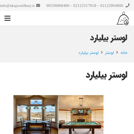
info@akajootiffany.ir
02122964806 – 02122517818 – 09336068480
لوستر بیلیارد
خانه
لوستر
لوستر بیلیارد
لوستر بیلیارد