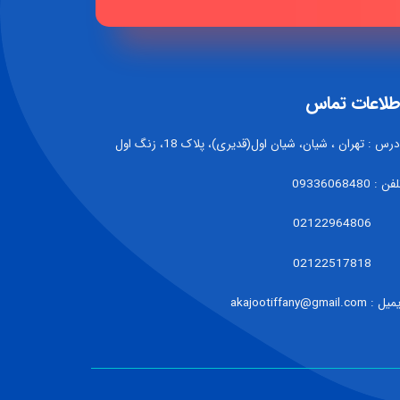
طلاعات تماس
درس : تهران ، شیان، شیان اول(قدیری)، پلاک 18، زنگ اول
فن : 09336068480
021229648
021225178
ل : akajootiffany@gmail.com