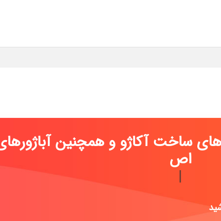
رهای ساخت آکاژو و همچنین آباژورهای
صل تیفانی می
|
شید