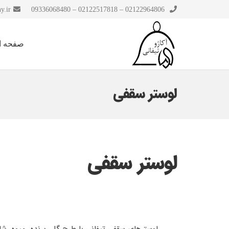
y.ir
02122964806 – 02122517818 – 09336068480
صفحه ا
لوستر سقفی
لوستر سقفی