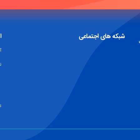
شبکه های اجتماعی
ا
آ
تل
06
18
ایمی