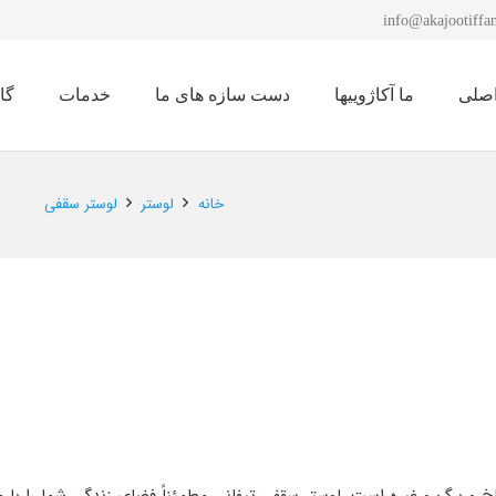
info@akajootiffan
صلی
ما آکاژوییها
دست سازه های ما
خدمات
گا
نمایشگاه لوستر 1401
خانه
لوستر
لوستر سقفی