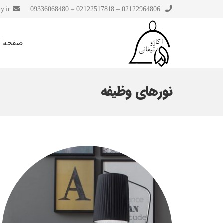
y.ir
02122964806 – 02122517818 – 09336068480
صفحه ا
نورهای وظیفه