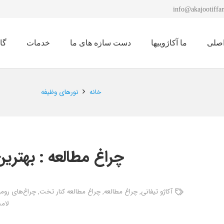
info@akajootiffan
صلی
ما آکاژوییها
دست سازه های ما
خدمات
گا
نمایشگاه لوستر 1401
خانه
نورهای وظیفه
چراغ‌ مطالعه : بهت
آکاژو تیفانی
,
چراغ مطالعه
,
چراغ مطالعه کنار تخت
,
چراغ‌های روم
لام