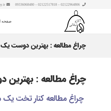
y.ir
02122964806 – 02122517818 – 09336068480
صفحه ا
چراغ‌ مطالعه : بهترین دوست یک 
چراغ‌ مطالعه : بهترین
چراغ مطالعه کنار تخت یک م