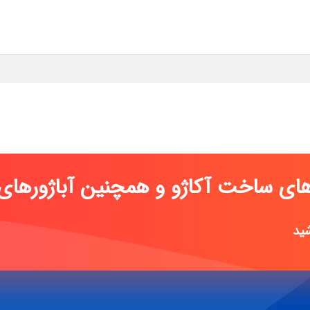
رهای ساخت آکاژو و همچنین آباژورهای
اصل تیفان
|
شید