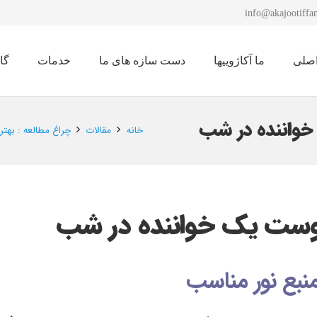
info@akajootiffan
صلی
ما آکاژوییها
دست سازه های ما
خدمات
گا
نمایشگاه لوستر 1401
خواننده در شب
خانه
مقالات
چراغ‌ مطالعه : به
 دوست یک خواننده در شب
نبع نور مناسب