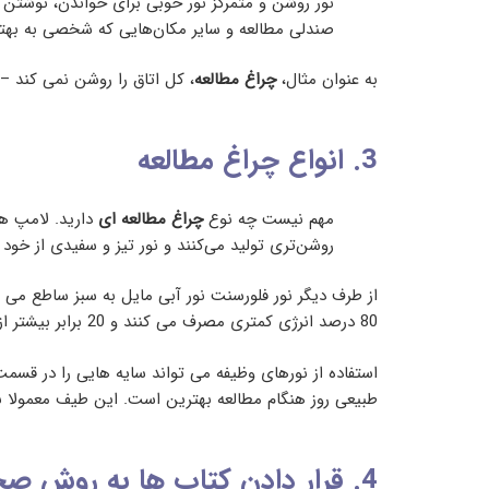
نور روشن و متمرکز نور خوبی برای خواندن، نوشتن و
صندلی مطالعه و سایر مکان‌هایی که شخصی به بهترین
به عنوان مثال،
چراغ مطالعه
، کل اتاق را روشن نمی کند –
3. انواع چراغ مطالعه
مهم نیست چه نوع
چراغ مطالعه ای
دارید. لامپ ها
روشن‌تری تولید می‌کنند و نور تیز و سفیدی از خود
از طرف دیگر نور فلورسنت نور آبی مایل به سبز ساطع می 
80 درصد انرژی کمتری مصرف می کنند و 20 برابر بیشتر از لامپ های سنتی عمر می کنند.
استفاده از نورهای وظیفه می تواند سایه هایی را در قسم
طبیعی روز هنگام مطالعه بهترین است. این طیف معمولا بین 4000K تا 6500K است. در نتیجه احساس هوشیاری و بیداری بیشتری خواه
4. قرار دادن کتاب ها به روش صحیح